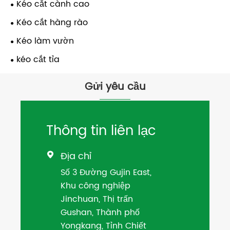
Kéo cắt cành cao
Kéo cắt hàng rào
Kéo làm vườn
kéo cắt tỉa
Gửi yêu cầu
Thông tin liên lạc
Địa chỉ

Số 3 Đường Gujin East,
Khu công nghiệp
Jinchuan, Thị trấn
Gushan, Thành phố
Yongkang, Tỉnh Chiết