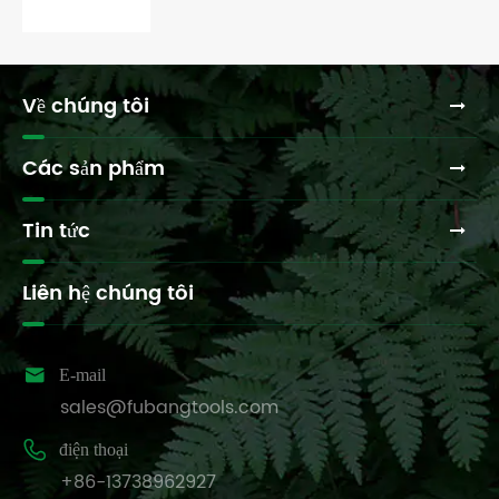
Về chúng tôi
Các sản phẩm
Tin tức
Liên hệ chúng tôi

E-mail
sales@fubangtools.com

điện thoại
+86-13738962927