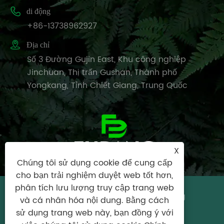

di động
+86-13738962927

Địa chỉ
Số 3 Đường Gujin East, Khu công nghiệp
Jinchuan, Thị trấn Gushan, Thành phố
Yongkang, Tỉnh Chiết Giang, Trung Quốc
X
Chúng tôi sử dụng cookie để cung cấp
cho bạn trải nghiệm duyệt web tốt hơn,
phân tích lưu lượng truy cập trang web
Bản quyền © 2024 Yongkang City Fubang
và cá nhân hóa nội dung. Bằng cách
Garden Tools Nhà máy tất cả các quyền.
sử dụng trang web này, bạn đồng ý với