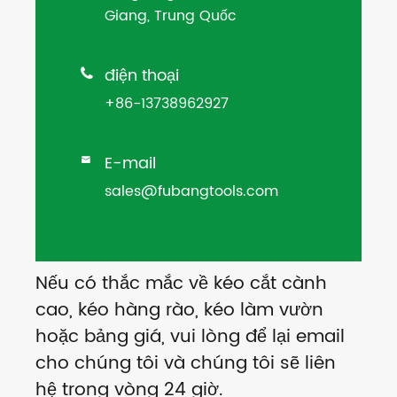
Giang, Trung Quốc
điện thoại

+86-13738962927
E-mail

sales@fubangtools.com
Nếu có thắc mắc về kéo cắt cành
cao, kéo hàng rào, kéo làm vườn
hoặc bảng giá, vui lòng để lại email
cho chúng tôi và chúng tôi sẽ liên
hệ trong vòng 24 giờ.