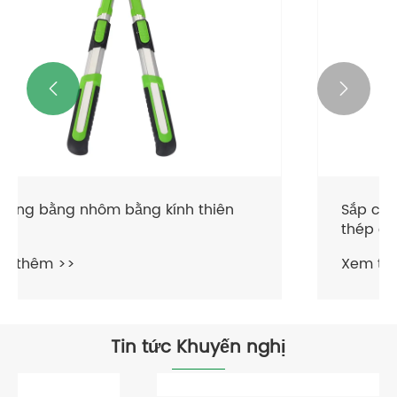


Sắp cắt hàng rào kính thiên văn bằng
thép carbon bền
Xem thêm >>
Tin tức Khuyến nghị